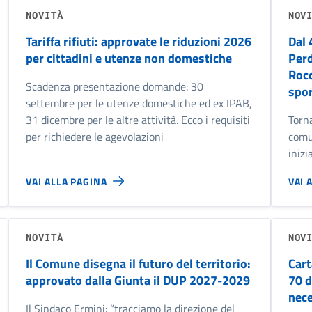
NOVITÀ
NOV
Tariffa rifiuti: approvate le riduzioni 2026
Dal 
per cittadini e utenze non domestiche
Perd
Rocc
Scadenza presentazione domande: 30
spor
settembre per le utenze domestiche ed ex IPAB,
31 dicembre per le altre attività. Ecco i requisiti
Torna
per richiedere le agevolazioni
comun
inizi
VAI ALLA PAGINA
VAI 
NOVITÀ
NOV
Il Comune disegna il futuro del territorio:
Cart
approvato dalla Giunta il DUP 2027-2029
70 d
nece
Il Sindaco Ermini: “tracciamo la direzione del