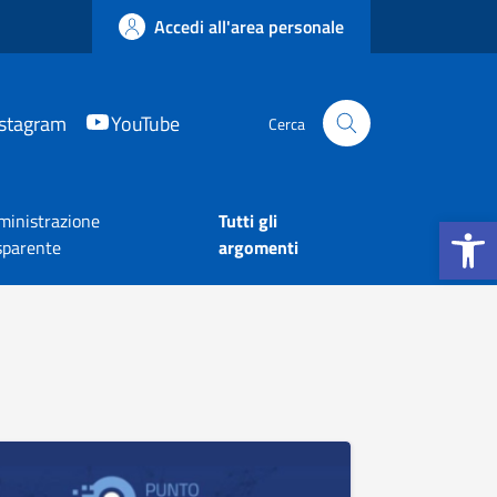
Accedi all'area personale
nstagram
YouTube
Cerca
Apri la b
inistrazione
Tutti gli
sparente
argomenti