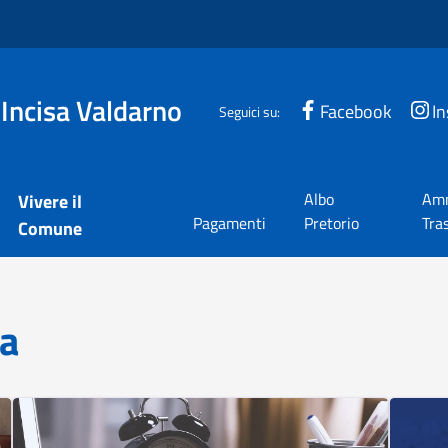
 Incisa Valdarno
Facebook
I
Seguici su:
Albo
Amm
Vivere il
Pagamenti
Pretorio
Tra
Comune
cisa Valdarno
za