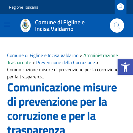
Vai ai contenuti
Vai al footer
Regione Toscana
Comune di Figline e
Incisa Valdarno
Comune di Figline e Incisa Valdarno
>
Amministrazione
Apri la b
Trasparente
>
Prevenzione della Corruzione
>
Comunicazione misure di prevenzione per la corruzione e
per la trasparenza
Comunicazione misure
di prevenzione per la
corruzione e per la
trasparenza