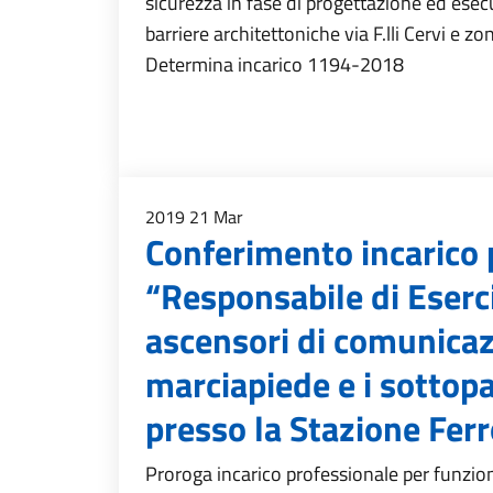
sicurezza in fase di progettazione ed esec
barriere architettoniche via F.lli Cervi e z
Determina incarico 1194-2018
2019
21
Mar
Conferimento incarico 
“Responsabile di Eserc
ascensori di comunicazi
marciapiede e i sottopa
presso la Stazione Ferr
Proroga incarico professionale per funzioni