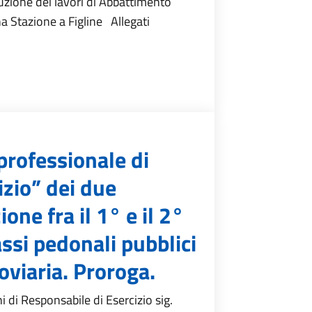
uzione dei lavori di Abbattimento
ona Stazione a Figline Allegati
professionale di
izio” dei due
one fra il 1° e il 2°
ssi pedonali pubblici
oviaria. Proroga.
 di Responsabile di Esercizio sig.