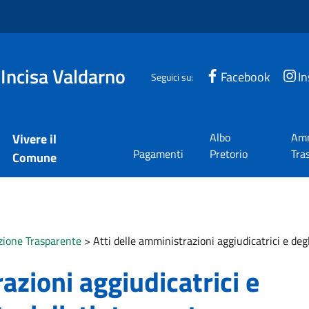
 Incisa Valdarno
Facebook
I
Seguici su:
Albo
Amm
Vivere il
Pagamenti
Pretorio
Tra
Comune
ione Trasparente
>
Atti delle amministrazioni aggiudicatrici e deg
azioni aggiudicatrici e