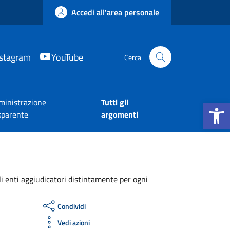
Accedi all'area personale
nstagram
YouTube
Cerca
Apri la b
inistrazione
Tutti gli
sparente
argomenti
li enti aggiudicatori distintamente per ogni
Condividi
Vedi azioni