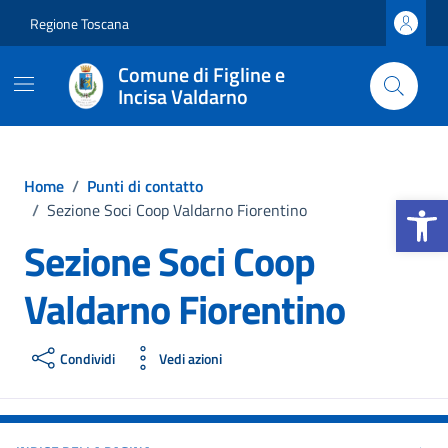
Vai ai contenuti
Vai al footer
Regione Toscana
Comune di Figline e
Incisa Valdarno
Home
/
Punti di contatto
Apri la b
/
Sezione Soci Coop Valdarno Fiorentino
Sezione Soci Coop
Valdarno Fiorentino
Condividi
Vedi azioni