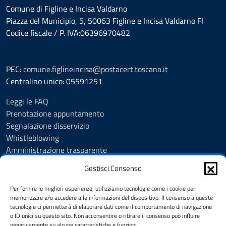
Comune di Figline e Incisa Valdarno
Piazza del Municipio, 5, 50063 Figline e Incisa Valdarno FI
Codice fiscale / P. IVA:06396970482
PEC:
comune.figlineincisa@postacert.toscana.it
Centralino unico: 05591251
Leggi le FAQ
Prenotazione appuntamento
Segnalazione disservizio
Whistleblowing
Amministrazione trasparente
Amministrazione trasparente fino al 29/10/2024
Gestisci Consenso
Nuovo Albo Pretorio
Albo Pretorio
Per fornire le migliori esperienze, utilizziamo tecnologie come i cookie per
Cookie Policy
memorizzare e/o accedere alle informazioni del dispositivo. Il consenso a queste
tecnologie ci permetterà di elaborare dati come il comportamento di navigazione
Informativa privacy
o ID unici su questo sito. Non acconsentire o ritirare il consenso può influire
Dichiarazione di accessibilità
negativamente su alcune caratteristiche e funzioni.