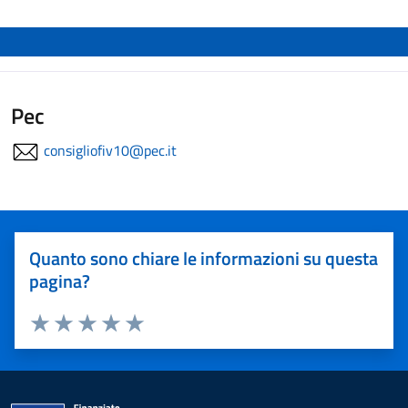
Pec
consigliofiv10@pec.it
Quanto sono chiare le informazioni su questa
pagina?
Valuta 1 stelle su 5
Valuta 2 stelle su 5
Valuta 3 stelle su 5
Valuta 4 stelle su 5
Valuta 5 stelle su 5