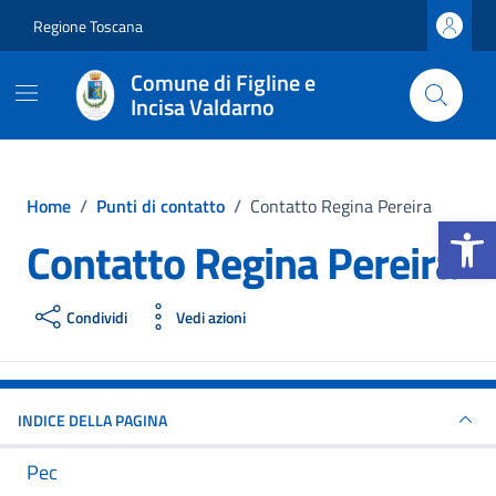
Vai ai contenuti
Vai al footer
Regione Toscana
Comune di Figline e
Incisa Valdarno
Home
/
Punti di contatto
/
Contatto Regina Pereira
Apri la b
Contatto Regina Pereira
Condividi
Vedi azioni
INDICE DELLA PAGINA
Pec