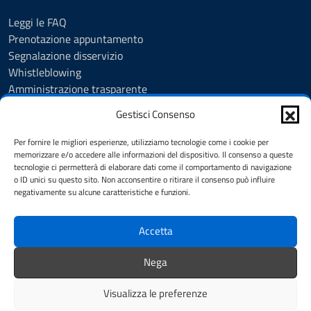
Leggi le FAQ
Prenotazione appuntamento
Segnalazione disservizio
Whistleblowing
Amministrazione trasparente
Amministrazione trasparente fino al 29/10/2024
Gestisci Consenso
Nuovo Albo Pretorio
Albo Pretorio
Per fornire le migliori esperienze, utilizziamo tecnologie come i cookie per
Cookie Policy
memorizzare e/o accedere alle informazioni del dispositivo. Il consenso a queste
tecnologie ci permetterà di elaborare dati come il comportamento di navigazione
Informativa privacy
o ID unici su questo sito. Non acconsentire o ritirare il consenso può influire
Dichiarazione di accessibilità
negativamente su alcune caratteristiche e funzioni.
Note legali
Accetta
SEGUICI SU
Nega
Facebook
Instagram
YouTube
Visualizza le preferenze