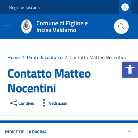
Vai ai contenuti
Vai al footer
Regione Toscana
Comune di Figline e
Incisa Valdarno
Home
/
Punti di contatto
/
Contatto Matteo Nocentini
Apri la b
Contatto Matteo
Nocentini
Condividi
Vedi azioni
INDICE DELLA PAGINA