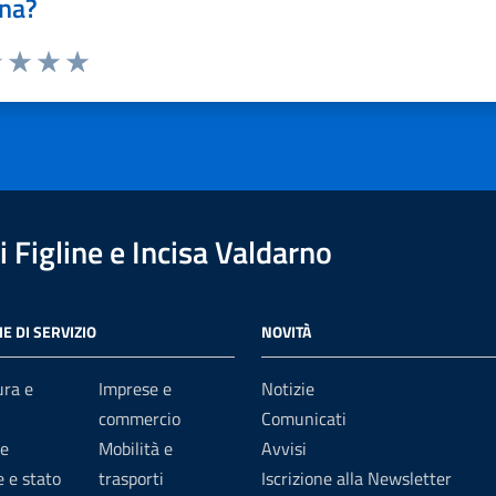
na?
1 stelle su 5
uta 2 stelle su 5
Valuta 3 stelle su 5
Valuta 4 stelle su 5
Valuta 5 stelle su 5
 Figline e Incisa Valdarno
E DI SERVIZIO
NOVITÀ
ura e
Imprese e
Notizie
commercio
Comunicati
e
Mobilità e
Avvisi
 e stato
trasporti
Iscrizione alla Newsletter