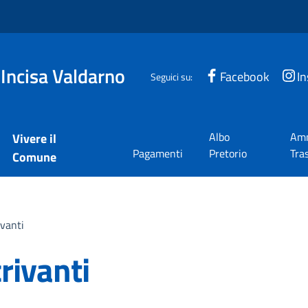
 Incisa Valdarno
Facebook
I
Seguici su:
Albo
Amm
Vivere il
Pagamenti
Pretorio
Tra
Comune
vanti
rivanti