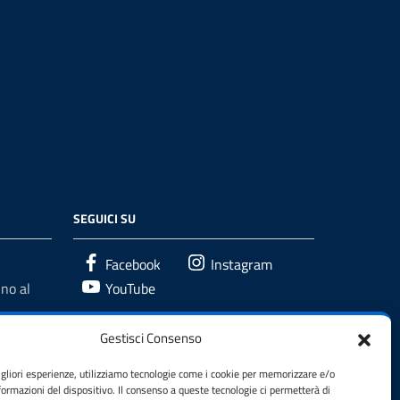
SEGUICI SU
Facebook
Instagram
no al
YouTube
Gestisci Consenso
igliori esperienze, utilizziamo tecnologie come i cookie per memorizzare e/o
formazioni del dispositivo. Il consenso a queste tecnologie ci permetterà di