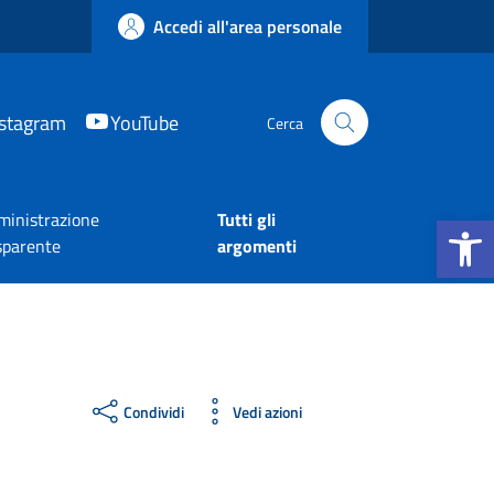
Accedi all'area personale
nstagram
YouTube
Cerca
Apri la b
inistrazione
Tutti gli
sparente
argomenti
Condividi
Vedi azioni