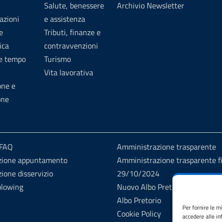
Salute, benessere
Archivio Newsletter
azioni
e assistenza
e
Tributi, finanze e
ica
contravvenzioni
 e tempo
Turismo
Vita lavorativa
one e
one
 FAQ
Amministrazione trasparente
zione appuntamento
Amministrazione trasparente fi
ione disservizio
29/10/2024
blowing
Nuovo Albo Pretorio
Albo Pretorio
Per fornire le m
Cookie Policy
accedere alle in