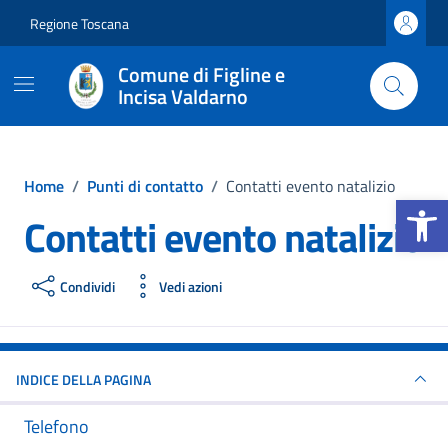
Vai ai contenuti
Vai al footer
Regione Toscana
Comune di Figline e
Incisa Valdarno
Home
/
Punti di contatto
/
Contatti evento natalizio
Apri la b
Contatti evento natalizio
Condividi
Vedi azioni
INDICE DELLA PAGINA
Telefono