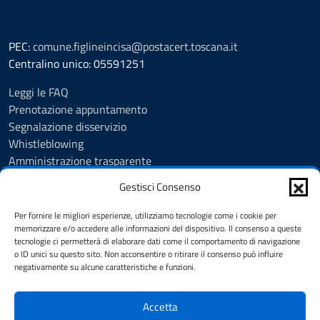
PEC:
comune.figlineincisa@postacert.toscana.it
Centralino unico: 05591251
Leggi le FAQ
Prenotazione appuntamento
Segnalazione disservizio
Whistleblowing
Amministrazione trasparente
Amministrazione trasparente fino al 29/10/2024
Gestisci Consenso
Nuovo Albo Pretorio
Albo Pretorio
Per fornire le migliori esperienze, utilizziamo tecnologie come i cookie per
Cookie Policy
memorizzare e/o accedere alle informazioni del dispositivo. Il consenso a queste
tecnologie ci permetterà di elaborare dati come il comportamento di navigazione
Informativa privacy
o ID unici su questo sito. Non acconsentire o ritirare il consenso può influire
Dichiarazione di accessibilità
negativamente su alcune caratteristiche e funzioni.
Note legali
Accetta