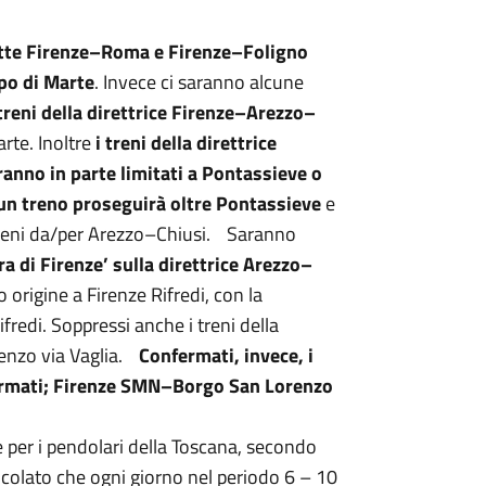
 tratte Firenze–Roma e Firenze–Foligno
po di Marte
. Invece ci saranno alcune
 treni della direttrice Firenze–Arezzo–
rte. Inoltre
i treni della direttrice
nno in parte limitati a Pontassieve o
n treno proseguirà oltre Pontassieve
e
i treni da/per Arezzo–Chiusi. Saranno
ra di Firenze’ sulla direttrice Arezzo–
o origine a Firenze Rifredi, con la
redi. Soppressi anche i treni della
enzo via Vaglia.
Confermati, invece, i
fermati; Firenze SMN–Borgo San Lorenzo
e per i pendolari della Toscana, secondo
alcolato che ogni giorno nel periodo 6 – 10