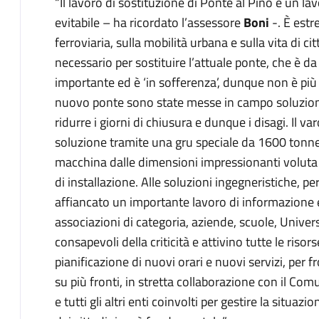
“Il lavoro di sostituzione di Ponte al Pino è un 
evitabile – ha ricordato l’assessore
Boni
-. È estr
ferroviaria, sulla mobilità urbana e sulla vita di c
necessario per sostituire l’attuale ponte, che è da
importante ed è ‘in sofferenza’, dunque non è più
nuovo ponte sono state messe in campo soluzioni l
ridurre i giorni di chiusura e dunque i disagi. Il 
soluzione tramite una gru speciale da 1600 tonnell
macchina dalle dimensioni impressionanti voluta 
di installazione. Alle soluzioni ingegneristiche, 
affiancato un importante lavoro di informazione
associazioni di categoria, aziende, scuole, Univers
consapevoli della criticità e attivino tutte le riso
pianificazione di nuovi orari e nuovi servizi, per f
su più fronti, in stretta collaborazione con il Com
e tutti gli altri enti coinvolti per gestire la situa