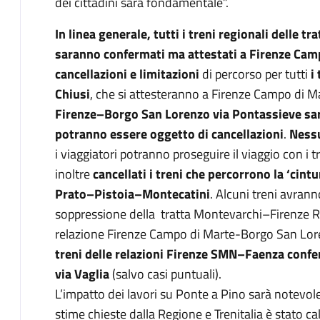
dei cittadini sarà fondamentale”.
In linea generale, tutti i treni regionali delle
saranno confermati ma attestati a Firenze Cam
cancellazioni e limitazioni
di percorso per tutti
i
Chiusi
, che si attesteranno a Firenze Campo di Ma
Firenze–Borgo San Lorenzo via Pontassieve sara
potranno essere oggetto di cancellazioni
.
Nessu
i viaggiatori potranno proseguire il viaggio con 
inoltre
cancellati i treni che percorrono la ‘cintu
Prato–Pistoia–Montecatini
. Alcuni treni avrann
soppressione della tratta Montevarchi–Firenze Rif
relazione Firenze Campo di Marte-Borgo San Lor
treni delle relazioni Firenze SMN–Faenza con
via Vaglia
(salvo casi puntuali).
L’impatto dei lavori su Ponte a Pino sarà notevol
stime chieste dalla Regione e Trenitalia è stato c