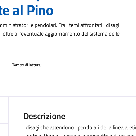
e al Pino
a
ministratori e pendolari. Tra i temi affrontati i disagi
ze, oltre all’eventuale aggiornamento del sistema delle
Tempo di lettura:
Descrizione
I disagi che attendono i pendolari della linea aret
Ponte al Pino a Firenze e la prospettiva di un agg