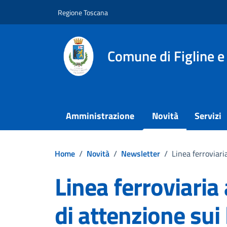
Vai ai contenuti
Vai al footer
Regione Toscana
Comune di Figline e
Amministrazione
Novità
Servizi
Home
/
Novità
/
Newsletter
/
Linea ferroviaria
Linea ferroviaria 
di attenzione sui 