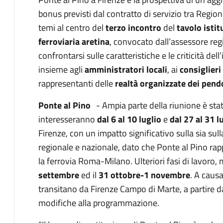
bonus previsti dal contratto di servizio tra Regione
temi al centro del
terzo
incontro
del
tavolo
istit
ferroviaria aretina
, convocato dall’assessore reg
confrontarsi sulle caratteristiche e le criticità dell
insieme agli
amministratori locali
, ai
consiglieri
rappresentanti delle
realtà organizzate dei pend
Ponte al Pino
- Ampia parte della riunione è sta
interesseranno
dal 6 al 10 luglio
e
dal 27 al 31 l
Firenze, con un impatto significativo sulla sia sull
regionale e nazionale, dato che Ponte al Pino r
la ferrovia Roma-Milano. Ulteriori fasi di lavoro, m
settembre
ed il
31 ottobre-1 novembre
. A causa
transitano da Firenze Campo di Marte, a partire da
modifiche alla programmazione.