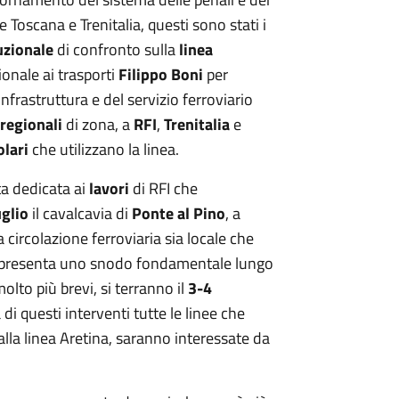
 Toscana e Trenitalia, questi sono stati i
uzionale
di confronto sulla
linea
ionale ai trasporti
Filippo Boni
per
’infrastruttura e del servizio ferroviario
regionali
di zona, a
RFI
,
Trenitalia
e
olari
che utilizzano la linea.
ta dedicata ai
lavori
di RFI che
uglio
il cavalcavia di
Ponte al Pino
, a
a circolazione ferroviaria sia locale che
appresenta uno snodo fondamentale lungo
olto più brevi, si terranno il
3-4
 di questi interventi tutte le linee che
lla linea Aretina, saranno interessate da