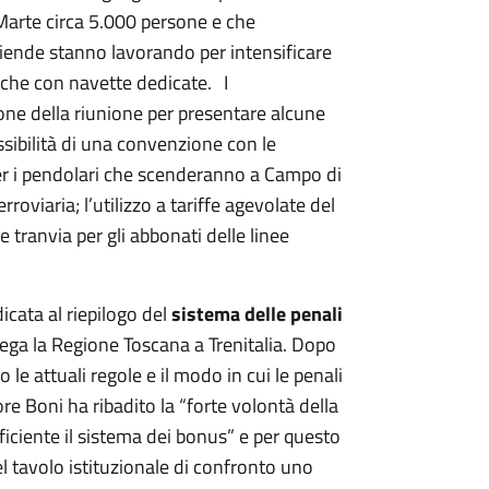
Marte circa 5.000 persone e che
aziende stanno lavorando per intensificare
anche con navette dedicate. I
one della riunione per presentare alcune
ssibilità di una convenzione con le
 per i pendolari che scenderanno a Campo di
rroviaria; l’utilizzo a tariffe agevolate del
e tranvia per gli abbonati delle linee
icata al riepilogo del
sistema delle penali
 lega la Regione Toscana a Trenitalia. Dopo
o le attuali regole e il modo in cui le penali
ore Boni ha ribadito la “forte volontà della
ficiente il sistema dei bonus” e per questo
l tavolo istituzionale di confronto uno