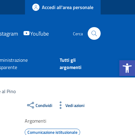
Accedi all'area personale
nstagram
YouTube
Cerca
Apri la b
inistrazione
Tutti gli
sparente
argomenti
e al Pino
Condividi
Vedi azioni
Argomenti
Comunicazione istituzionale