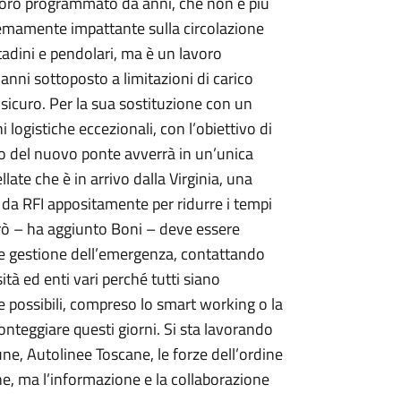
lavoro programmato da anni, che non è più
emamente impattante sulla circolazione
ittadini e pendolari, ma è un lavoro
 anni sottoposto a limitazioni di carico
 sicuro. Per la sua sostituzione con un
ogistiche eccezionali, con l’obiettivo di
varo del nuovo ponte avverrà in un’unica
ate che è in arrivo dalla Virginia, una
da RFI appositamente per ridurre i tempi
però – ha aggiunto Boni – deve essere
 e gestione dell’emergenza, contattando
ità ed enti vari perché tutti siano
rse possibili, compreso lo smart working o la
ronteggiare questi giorni. Si sta lavorando
une, Autolinee Toscane, le forze dell’ordine
zione, ma l’informazione e la collaborazione