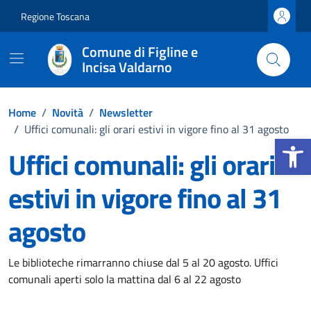
Vai ai contenuti
Vai al footer
Regione Toscana
Comune di Figline e
Incisa Valdarno
Home
/
Novità
/
Newsletter
/
Uffici comunali: gli orari estivi in vigore fino al 31 agosto
Apri la b
Uffici comunali: gli orari
estivi in vigore fino al 31
agosto
Dettagli della notizia
Le biblioteche rimarranno chiuse dal 5 al 20 agosto. Uffici
comunali aperti solo la mattina dal 6 al 22 agosto