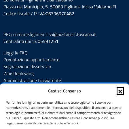
Piazza del Municipio, 5, 50063 Figline e Incisa Valdarno FI
Codice fiscale / P. IVA:06396970482
PEC:
comune.figlineincisa@postacert.toscana.it
Centralino unico: 05591251
Leggi le FAQ
Prenotazione appuntamento
Segnalazione disservizio
Whistleblowing
Amministrazione trasparente
Amministrazione trasparente fino al 29/10/2024
Gestisci Consenso
Nuovo Albo Pretorio
Albo Pretorio
Per fornire le migliori esperienze, utilizziamo tecnologie come i cookie per
Cookie Policy
memorizzare e/o accedere alle informazioni del dispositivo. Il consenso a queste
tecnologie ci permetterà di elaborare dati come il comportamento di navigazione
Informativa privacy
o ID unici su questo sito. Non acconsentire o ritirare il consenso può influire
Dichiarazione di accessibilità
negativamente su alcune caratteristiche e funzioni.
Note legali