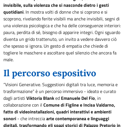
invisibile, sulla violenza che si nasconde dietro i gesti
quotidiani
. In mostra volti di donne che si coprono e si
scoprono, rivelando ferite visibili ma anche invisibili, segni di
una violenza psicologica e che ha delle conseguenze interiori:
paura, perdita di sé, bisogno di apparire integri. Ogni sguardo
diventa un grido trattenuto, un invito a vedere davvero ciò
che spesso si ignora. Un gesto di empatia che chiede di
togliere le maschere e ascoltare quel silenzio che ancora fa
male.
Il percorso espositivo
“Visioni Generative. Suggestioni digitali tra luce, memoria e
trasformazione” è un percorso immersivo - ideato e curato
dagli artisti
Viktoria Blank
ed
Emanuele Del Fio
, in
collaborazione con il
Comune di Figline e Incisa Valdarno,
fatto di videoinstallazioni, quadri interattivi e ambienti
sonori
- che intreccia
arte contemporanea e linguaggi
digitali, trasformando gli spazi storici di Palazzo Pretorio in