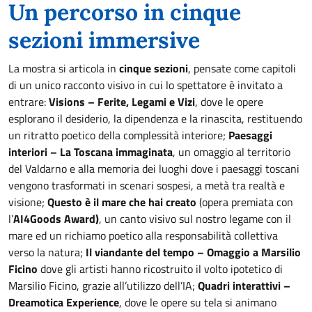
Un percorso in cinque
sezioni immersive
La mostra si articola in
cinque sezioni
, pensate come capitoli
di un unico racconto visivo in cui lo spettatore è invitato a
entrare:
Visions – Ferite, Legami e Vizi
, dove le opere
esplorano il desiderio, la dipendenza e la rinascita, restituendo
un ritratto poetico della complessità interiore;
Paesaggi
interiori – La Toscana immaginata
, un omaggio al territorio
del Valdarno e alla memoria dei luoghi dove i paesaggi toscani
vengono trasformati in scenari sospesi, a metà tra realtà e
visione;
Questo è il mare che hai creato
(opera premiata con
l’
AI4Goods Award)
, un canto visivo sul nostro legame con il
mare ed un richiamo poetico alla responsabilità collettiva
verso la natura;
Il viandante del tempo – Omaggio a Marsilio
Ficino
dove gli artisti hanno ricostruito il volto ipotetico di
Marsilio Ficino, grazie all’utilizzo dell’IA;
Quadri interattivi –
Dreamotica Experience
, dove le opere su tela si animano