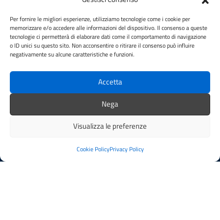
Per fornire le migliori esperienze, utilizziamo tecnologie come i cookie per
memorizzare e/o accedere alle informazioni del dispositivo. Il consenso a queste
CONTATTI
tecnologie ci permetterà di elaborare dati come il comportamento di navigazione
o ID unici su questo sito. Non acconsentire o ritirare il consenso può influire
Comune di Figline e Incisa Valdarno
negativamente su alcune caratteristiche e funzioni.
Piazza del Municipio, 5, 50063 Figline e Incisa Valdarno FI
Codice fiscale / P. IVA:06396970482
Accetta
Nega
PEC:
comune.figlineincisa@postacert.toscana.it
Centralino unico: 05591251
Visualizza le preferenze
Leggi le FAQ
Prenotazione appuntamento
Cookie Policy
Privacy Policy
Segnalazione disservizio
Whistleblowing
Amministrazione trasparente
Amministrazione trasparente fino al 29/10/2024
Nuovo Albo Pretorio