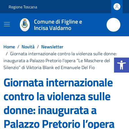
Vai ai contenuti
Vai al footer
Regione Toscana
Comune di Figline e
Incisa Valdarno
Home
/
Novità
/
Newsletter
/
Giornata internazionale contro la violenza sulle donne:
Apri la b
inaugurata a Palazzo Pretorio l’opera “Le Maschere del
Silenzio” di Viktoria Blank ed Emanuele Del Fio
Giornata internazionale
contro la violenza sulle
donne: inaugurata a
Palazzo Pretorio l’opera