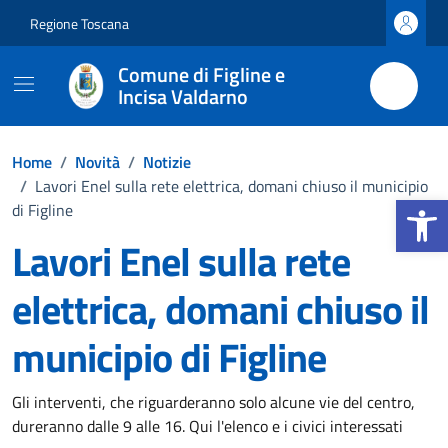
Vai ai contenuti
Vai al footer
Regione Toscana
Comune di Figline e
Incisa Valdarno
Home
/
Novità
/
Notizie
/
Lavori Enel sulla rete elettrica, domani chiuso il municipio
Apri la b
di Figline
Lavori Enel sulla rete
elettrica, domani chiuso il
municipio di Figline
Dettagli della notizia
Gli interventi, che riguarderanno solo alcune vie del centro,
dureranno dalle 9 alle 16. Qui l'elenco e i civici interessati