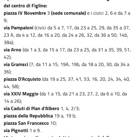
del centro di Figline:
piazza IV Novembre
3
(sede comunale)
e i civici 2, 6 e da 7 a
9;
via Pampaloni
(civici da 5 a 7, 17, da 23 a 25, 29, da 35 a 37,
23 A, da 4 a 12, da 16 a 20, da 24 a 26, 32, da 36 a 50, 14b,
38a);
via Arno
(da 1 a 3, da 15 a 17, da 23 a 25, da 31 a 35, 39, 51,
42);
via Gramsci
(7, da 11 a 15, 19A, 19b, da 18 a 20, 30, da 34 a
36);
piazza D’Acquisto
(da 19 a 25, 37, 41, 53, 16, 20, 24, 34, 40,
44, 58);
via XXIV Maggio
(da 1 a 15, da 21 a 23, 27, 2, da 6 a 10, da
14 a 26);
via Caduti di Pian d’Albero
1, 4, 2/3;
piazza della Repubblica
19 a, 19 b;
piazza San Francesco
10;
via Pignotti
1 e 9 .