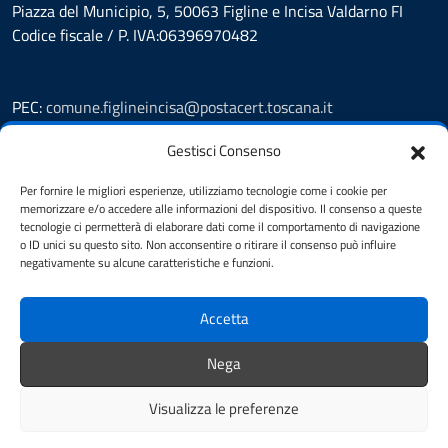
Piazza del Municipio, 5, 50063 Figline e Incisa Valdarno FI
Codice fiscale / P. IVA:06396970482
PEC:
comune.figlineincisa@postacert.toscana.it
Centralino unico: 05591251
Gestisci Consenso
Leggi le FAQ
Per fornire le migliori esperienze, utilizziamo tecnologie come i cookie per
Prenotazione appuntamento
memorizzare e/o accedere alle informazioni del dispositivo. Il consenso a queste
Segnalazione disservizio
tecnologie ci permetterà di elaborare dati come il comportamento di navigazione
Whistleblowing
o ID unici su questo sito. Non acconsentire o ritirare il consenso può influire
negativamente su alcune caratteristiche e funzioni.
Amministrazione trasparente
Amministrazione trasparente fino al 29/10/2024
Nuovo Albo Pretorio
Accetta
Albo Pretorio
Cookie Policy
Nega
Informativa privacy
Visualizza le preferenze
Dichiarazione di accessibilità
Note legali