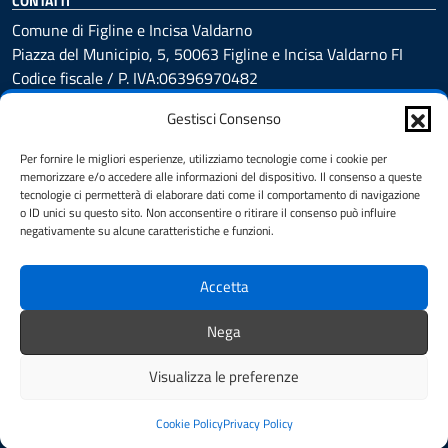
CONTATTI
Comune di Figline e Incisa Valdarno
Piazza del Municipio, 5, 50063 Figline e Incisa Valdarno FI
Codice fiscale / P. IVA:06396970482
Gestisci Consenso
PEC:
comune.figlineincisa@postacert.toscana.it
Per fornire le migliori esperienze, utilizziamo tecnologie come i cookie per
Centralino unico: 05591251
memorizzare e/o accedere alle informazioni del dispositivo. Il consenso a queste
tecnologie ci permetterà di elaborare dati come il comportamento di navigazione
Leggi le FAQ
o ID unici su questo sito. Non acconsentire o ritirare il consenso può influire
negativamente su alcune caratteristiche e funzioni.
Prenotazione appuntamento
Segnalazione disservizio
Whistleblowing
Accetta
Amministrazione trasparente
Nega
Amministrazione trasparente fino al 29/10/2024
Nuovo Albo Pretorio
Visualizza le preferenze
Albo Pretorio
Cookie Policy
Cookie Policy
Privacy Policy
Informativa privacy