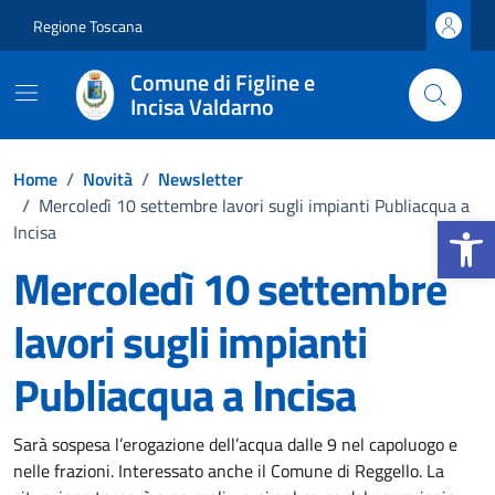
Vai ai contenuti
Vai al footer
Regione Toscana
Comune di Figline e
Incisa Valdarno
Home
/
Novità
/
Newsletter
/
Mercoledì 10 settembre lavori sugli impianti Publiacqua a
Apri la b
Incisa
Mercoledì 10 settembre
lavori sugli impianti
Publiacqua a Incisa
Dettagli della notizia
Sarà sospesa l’erogazione dell’acqua dalle 9 nel capoluogo e
nelle frazioni. Interessato anche il Comune di Reggello. La