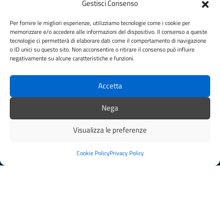
Leggi le FAQ
Gestisci Consenso
Prenotazione appuntamento
Per fornire le migliori esperienze, utilizziamo tecnologie come i cookie per
Segnalazione disservizio
memorizzare e/o accedere alle informazioni del dispositivo. Il consenso a queste
Whistleblowing
tecnologie ci permetterà di elaborare dati come il comportamento di navigazione
Amministrazione trasparente
o ID unici su questo sito. Non acconsentire o ritirare il consenso può influire
negativamente su alcune caratteristiche e funzioni.
Amministrazione trasparente fino al 29/10/2024
Nuovo Albo Pretorio
Albo Pretorio
Accetta
Cookie Policy
Nega
Informativa privacy
Dichiarazione di accessibilità
Visualizza le preferenze
Note legali
Cookie Policy
Privacy Policy
SEGUICI SU
Facebook
Instagram
YouTube
Mappa del sito
Credits