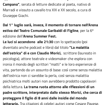
Campana"
, serata di letture dedicate al poeta, nativo di
Marradi e vissuto a cavallo tra XIX e XX secolo, a cura di
Giuseppe Giachi.
Dal 1° luglio sarà, invece, il momento di tornare nell’Arena
estiva del Teatro Comunale Garibaldi di Figline
, per la 6ª
edizione dell’
Arena Summer Fest.
Le luci si accendono alle 21:30
con lo spettacolo (poi
diventato anche podcast e libro) dal titolo
"La malattia
dell’ostrica" di e con Claudio Morici,
scrittore (laureato in
psicologia), attore teatrale e videomaker che esplora con
ironia il mondo degli scrittori "matti" e le loro esperienze di
vita, partendo da un assunto di base: così come senza malattia
dell'ostrica non ci sarebbe la perla, così senza malattia
psichiatrica molti autori non avrebbero prodotto capolavori
della lettura.
La trama ruota attorno alle riflessioni di un
padre scrittore, interpretato dallo stesso Morici, che cerca di
proteggere il figlio di 8 anni dalle insidie ​​del mondo
letterario.
Tra citazioni di celebri autori come Cesare Pavese,