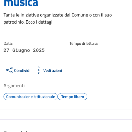
musica
Dettagli della notizia
Tante le iniziative organizzate dal Comune o con il suo
patrocinio. Ecco i dettagli
Data:
Tempo di lettura:
27 Giugno 2025
Condividi
Vedi azioni
Argomenti
Comunicazione istituzionale
Tempo libero