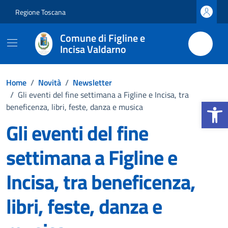
Vai ai contenuti
Vai al footer
Regione Toscana
Comune di Figline e
Incisa Valdarno
Home
/
Novità
/
Newsletter
/
Gli eventi del fine settimana a Figline e Incisa, tra
Apri la b
beneficenza, libri, feste, danza e musica
Gli eventi del fine
settimana a Figline e
Incisa, tra beneficenza,
libri, feste, danza e