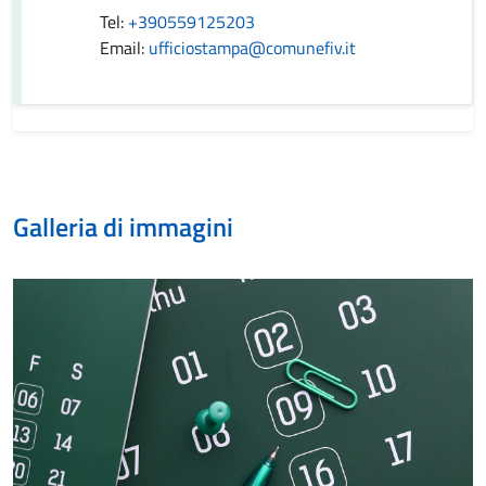
Tel:
+390559125203
Email:
ufficiostampa@comunefiv.it
Galleria di immagini