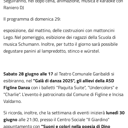
Seguiranno, nel dopo cena, animazione, musica e karaoke con
Raniero DJ
Il programma di domenica 29:
esposizione, dal mattino, delle costruzioni con mattoncini
Lego. Nel pomeriggio, esibizione dei ragazzi della Scuola di
musica Schumann. Inoltre, per tutto il giorno sarà possibile
degustare panini al lampredotto, stinco e würstel.
Sabato 28 giugno alle 17
al Teatro Comunale Garibaldi si
esibiranno, nel
"Galà di danza 2025", gli allievi della ASD
Figline Danza
con i balletti "Paquita Suite", "Undercolors" e
"Charlie". L’evento è patrocinato dal Comune di Figline e Incisa
Valdarno.
Si ricorda, inoltre, che la settimana di eventi inizierà
lunedì 30
giugno
alle 21:30, presso il Centro Sociale "Il Giardino"
appuntamento con
"Suoni e colori nella poesia di Dino