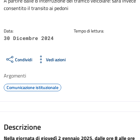
Dettagli della notizia
A partire dalle 8 interruzione del traffico veicolare: sarà invece
consentito il transito ai pedoni
Data:
Tempo di lettura:
30 Dicembre 2024
Condividi
Vedi azioni
Argomenti
Comunicazione istituzionale
Descrizione
Nella giornata di giovedì 2 gennaio 2025, dalle ore 8 alle ore