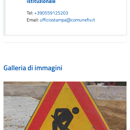
istituzionale
Tel:
+390559125203
Email:
ufficiostampa@comunefiv.it
Galleria di immagini