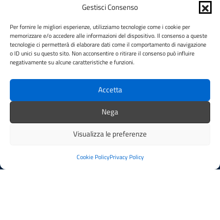
Leggi le FAQ
Gestisci Consenso
Prenotazione appuntamento
Segnalazione disservizio
Per fornire le migliori esperienze, utilizziamo tecnologie come i cookie per
memorizzare e/o accedere alle informazioni del dispositivo. Il consenso a queste
Whistleblowing
tecnologie ci permetterà di elaborare dati come il comportamento di navigazione
Amministrazione trasparente
o ID unici su questo sito. Non acconsentire o ritirare il consenso può influire
Amministrazione trasparente fino al 29/10/2024
negativamente su alcune caratteristiche e funzioni.
Nuovo Albo Pretorio
Albo Pretorio
Accetta
Cookie Policy
Informativa privacy
Nega
Dichiarazione di accessibilità
Note legali
Visualizza le preferenze
Cookie Policy
Privacy Policy
SEGUICI SU
Facebook
Instagram
YouTube
Mappa del sito
Credits