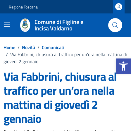
Vai ai contenuti
Vai al footer
Regione Toscana
Comune di Figline e
Incisa Valdarno
Home
/
Novità
/
Comunicati
/
Via Fabbrini, chiusura al traffico per un’ora nella mattina di
Apri la b
giovedì 2 gennaio
Via Fabbrini, chiusura al
traffico per un’ora nella
mattina di giovedì 2
gennaio