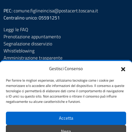
PEC:
comune.figlineincisa@postacert.toscana.it
Centralino unico: 05591251
Leggi le FAQ
Prenotazione appuntamento
Segnalazione disservizio
Whistleblowing
Amministrazione trasparente
Amministrazione trasparente fino al 29/10/2024
Gestisci Consenso
Nuovo Albo Pretorio
Albo Pretorio
Per fornire le migliori esperienze, utilizziamo tecnologie come i cookie per
Cookie Policy
memorizzare e/o accedere alle informazioni del dispositivo. Il consenso a queste
tecnologie ci permetterà di elaborare dati come il comportamento di navigazione
Informativa privacy
o ID unici su questo sito. Non acconsentire o ritirare il consenso può influire
Dichiarazione di accessibilità
negativamente su alcune caratteristiche e funzioni.
Note legali
Accetta
SEGUICI SU
Nega