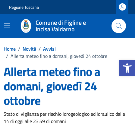
Vai ai contenuti
Vai al footer
Regione Toscana
Comune di Figline e
Incisa Valdarno
Home
/
Novità
/
Avvisi
/
Allerta meteo fino a domani, giovedì 24 ottobre
Apri la b
Allerta meteo fino a
domani, giovedì 24
ottobre
Dettagli della notizia
Stato di vigilanza per rischio idrogeologico ed idraulico dalle
14 di oggi alle 23:59 di domani