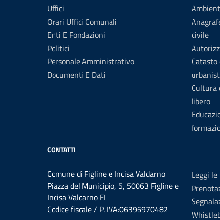
Uffici
Ambient
Orari Uffici Comunali
Anagrafe
Enti E Fondazioni
civile
Politici
Autorizz
Personale Amministrativo
Catasto 
Documenti E Dati
urbanist
Cultura
libero
Educazi
formazi
CONTATTI
Comune di Figline e Incisa Valdarno
Leggi le
Piazza del Municipio, 5, 50063 Figline e
Prenota
Incisa Valdarno FI
Segnalaz
Codice fiscale / P. IVA:06396970482
Whistle