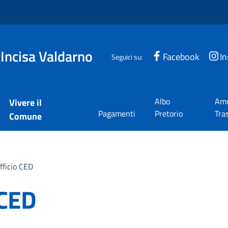
 Incisa Valdarno
Facebook
I
Seguici su:
Albo
Amm
Vivere il
Pagamenti
Pretorio
Tra
Comune
ficio CED
 CED