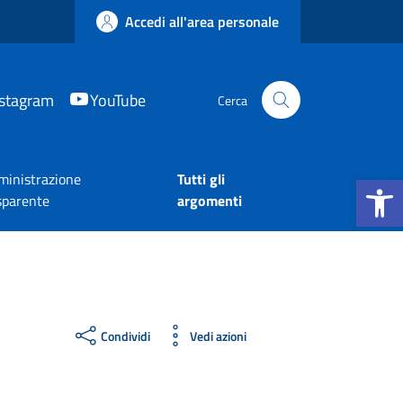
Accedi all'area personale
nstagram
YouTube
Cerca
Apri la b
inistrazione
Tutti gli
sparente
argomenti
Condividi
Vedi azioni