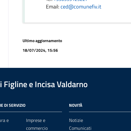
Email:
ced@comunefiv.it
Ultimo aggiornamento
18/07/2024, 15:56
 Figline e Incisa Valdarno
E DI SERVIZIO
NOVITÀ
ura e
Imprese e
Notizie
commercio
Comunicati