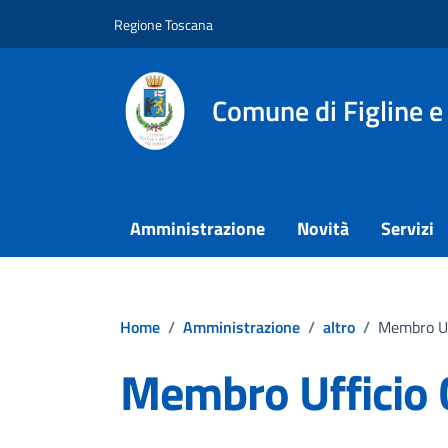
Vai ai contenuti
Vai al footer
Regione Toscana
Comune di Figline e
Amministrazione
Novità
Servizi
Home
/
Amministrazione
/
altro
/
Membro Uf
Membro Ufficio