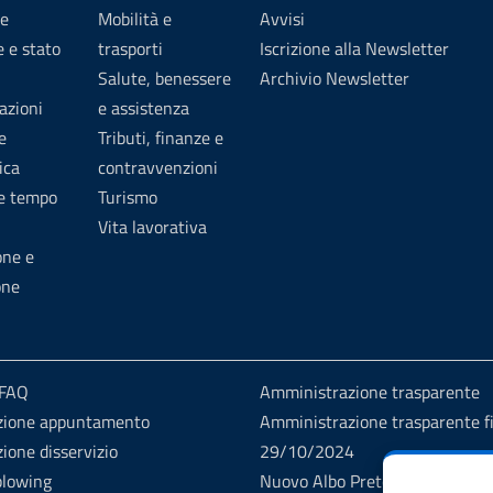
e
Mobilità e
Avvisi
 e stato
trasporti
Iscrizione alla Newsletter
Salute, benessere
Archivio Newsletter
azioni
e assistenza
e
Tributi, finanze e
ica
contravvenzioni
 e tempo
Turismo
Vita lavorativa
one e
one
 FAQ
Amministrazione trasparente
zione appuntamento
Amministrazione trasparente fi
ione disservizio
29/10/2024
blowing
Nuovo Albo Pretorio