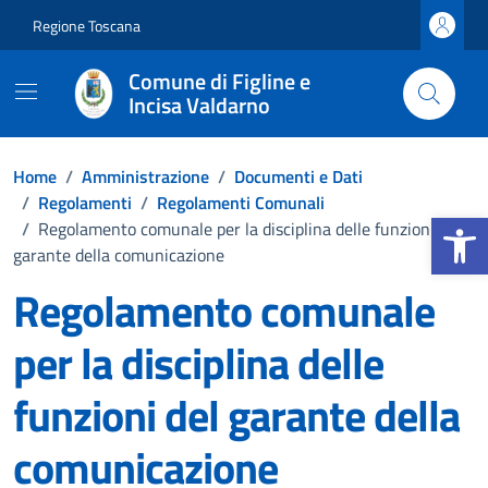
Vai ai contenuti
Vai al footer
Regione Toscana
Comune di Figline e
Incisa Valdarno
Home
/
Amministrazione
/
Documenti e Dati
/
Regolamenti
/
Regolamenti Comunali
Apri la b
/
Regolamento comunale per la disciplina delle funzioni del
garante della comunicazione
Regolamento comunale
per la disciplina delle
funzioni del garante della
comunicazione