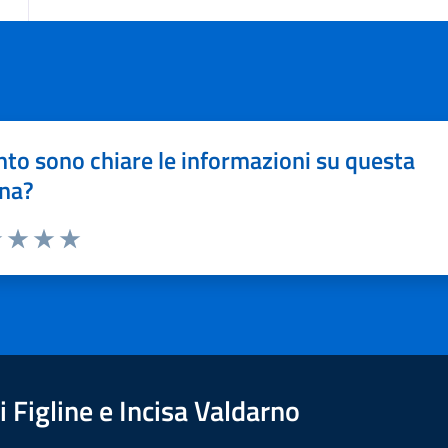
to sono chiare le informazioni su questa
na?
1 stelle su 5
uta 2 stelle su 5
Valuta 3 stelle su 5
Valuta 4 stelle su 5
Valuta 5 stelle su 5
 Figline e Incisa Valdarno