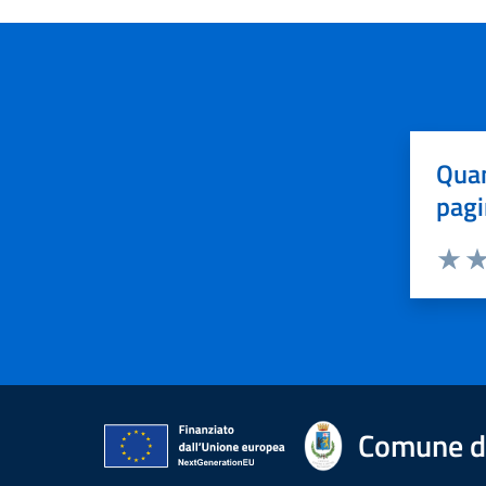
Quan
pagi
Valuta 
Val
Comune di