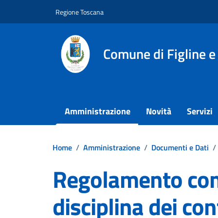
Vai ai contenuti
Vai al footer
Regione Toscana
Comune di Figline e
Amministrazione
Novità
Servizi
Home
/
Amministrazione
/
Documenti e Dati
/
Regolamento com
disciplina dei cont