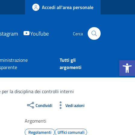
Accedi all'area personale
nstagram
YouTube
Cerca
Apri la b
inistrazione
Tutti gli
sparente
argomenti
r la disciplina dei controlli interni
Condividi
Vedi azioni
Argomenti
Regolamenti
Uffici comunali