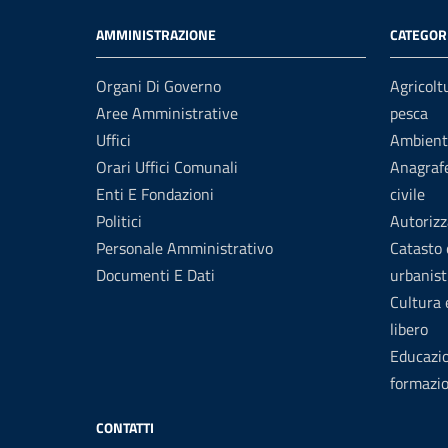
AMMINISTRAZIONE
CATEGORI
Organi Di Governo
Agricolt
Aree Amministrative
pesca
Uffici
Ambient
Orari Uffici Comunali
Anagrafe
Enti E Fondazioni
civile
Politici
Autorizz
Personale Amministrativo
Catasto 
Documenti E Dati
urbanist
Cultura
libero
Educazi
formazi
CONTATTI