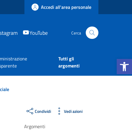
Accedi all'area personale
nstagram
YouTube
Cerca
Apri la b
inistrazione
Tutti gli
sparente
argomenti
ciale
Condividi
Vedi azioni
Argomenti