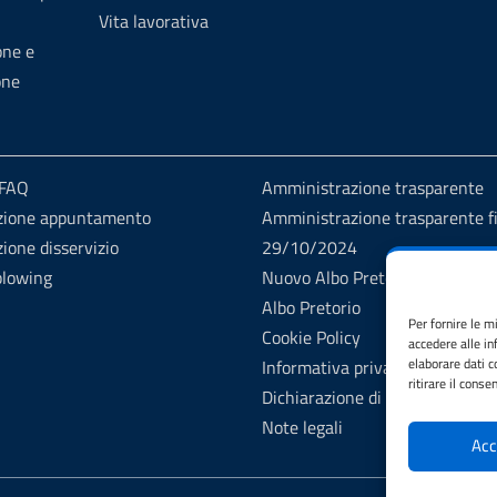
Vita lavorativa
one e
one
 FAQ
Amministrazione trasparente
zione appuntamento
Amministrazione trasparente fi
ione disservizio
29/10/2024
blowing
Nuovo Albo Pretorio
Albo Pretorio
Per fornire le m
Cookie Policy
accedere alle in
elaborare dati 
Informativa privacy
ritirare il cons
Dichiarazione di accessibilità
Note legali
Acc