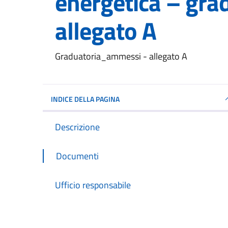
energetica – gra
allegato A
Dettagli del documento
Graduatoria_ammessi - allegato A
INDICE DELLA PAGINA
Descrizione
Documenti
Ufficio responsabile