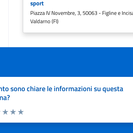
sport
Piazza IV Novembre, 3, 50063 - Figline e Incis
Valdarno (FI)
to sono chiare le informazioni su questa
na?
1 stelle su 5
uta 2 stelle su 5
Valuta 3 stelle su 5
Valuta 4 stelle su 5
Valuta 5 stelle su 5