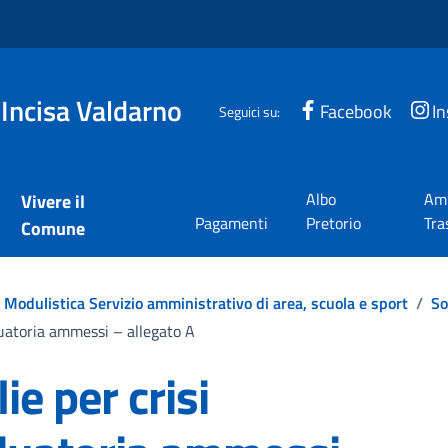
 Incisa Valdarno
Facebook
I
Seguici su:
Albo
Amm
Vivere il
Pagamenti
Pretorio
Tra
Comune
Modulistica Servizio amministrativo di area, scuola e sport
/
So
duatoria ammessi – allegato A
ie per crisi