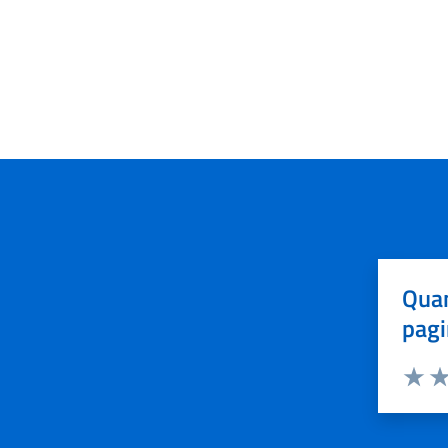
Quan
pagi
Valuta 
Val