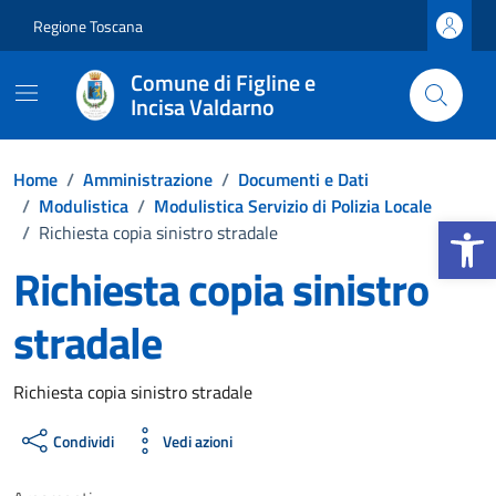
Vai ai contenuti
Vai al footer
Regione Toscana
Comune di Figline e
Incisa Valdarno
Home
/
Amministrazione
/
Documenti e Dati
/
Modulistica
/
Modulistica Servizio di Polizia Locale
Apri la b
/
Richiesta copia sinistro stradale
Richiesta copia sinistro
stradale
Dettagli del documento
Richiesta copia sinistro stradale
Condividi
Vedi azioni