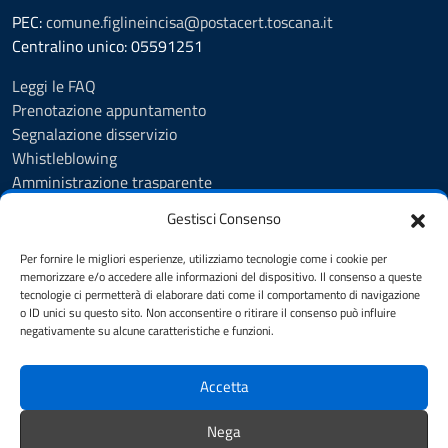
PEC:
comune.figlineincisa@postacert.toscana.it
Centralino unico: 05591251
Leggi le FAQ
Prenotazione appuntamento
Segnalazione disservizio
Whistleblowing
Amministrazione trasparente
Amministrazione trasparente fino al 29/10/2024
Gestisci Consenso
Nuovo Albo Pretorio
Albo Pretorio
Per fornire le migliori esperienze, utilizziamo tecnologie come i cookie per
Cookie Policy
memorizzare e/o accedere alle informazioni del dispositivo. Il consenso a queste
tecnologie ci permetterà di elaborare dati come il comportamento di navigazione
Informativa privacy
o ID unici su questo sito. Non acconsentire o ritirare il consenso può influire
Dichiarazione di accessibilità
negativamente su alcune caratteristiche e funzioni.
Note legali
Accetta
SEGUICI SU
Nega