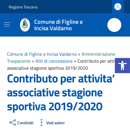
Vai ai contenuti
Vai al footer
Regione Toscana
Comune di Figline e
Incisa Valdarno
Comune di Figline e Incisa Valdarno
>
Amministrazione
Apri la b
Trasparente
>
Atti di concessione
>
Contributo per attivita’
associative stagione sportiva 2019/2020
Contributo per attivita’
associative stagione
sportiva 2019/2020
Condividi
Vedi azioni