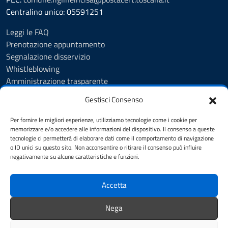
Centralino unico: 05591251
Leggi le FAQ
Prenotazione appuntamento
Segnalazione disservizio
Whistleblowing
Amministrazione trasparente
Amministrazione trasparente fino al 29/10/2024
Gestisci Consenso
Nuovo Albo Pretorio
Albo Pretorio
Per fornire le migliori esperienze, utilizziamo tecnologie come i cookie per
Cookie Policy
memorizzare e/o accedere alle informazioni del dispositivo. Il consenso a queste
tecnologie ci permetterà di elaborare dati come il comportamento di navigazione
Informativa privacy
o ID unici su questo sito. Non acconsentire o ritirare il consenso può influire
Dichiarazione di accessibilità
negativamente su alcune caratteristiche e funzioni.
Note legali
Accetta
SEGUICI SU
Nega
Facebook
Instagram
YouTube