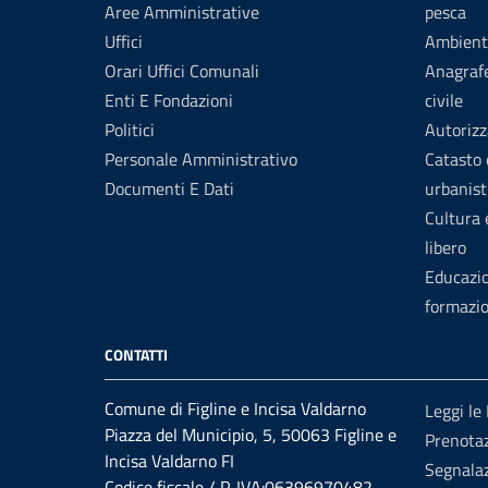
Aree Amministrative
pesca
Uffici
Ambient
Orari Uffici Comunali
Anagrafe
Enti E Fondazioni
civile
Politici
Autorizz
Personale Amministrativo
Catasto 
Documenti E Dati
urbanist
Cultura
libero
Educazi
formazi
CONTATTI
Comune di Figline e Incisa Valdarno
Leggi le
Piazza del Municipio, 5, 50063 Figline e
Prenota
Incisa Valdarno FI
Segnalaz
Codice fiscale / P. IVA:06396970482