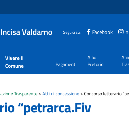
 Incisa Valdarno
Facebook
I
Seguici su:
Albo
Amm
Vivere il
Pagamenti
Pretorio
Tra
Comune
azione Trasparente
>
Atti di concessione
>
Concorso letterario “p
rio “petrarca.Fiv