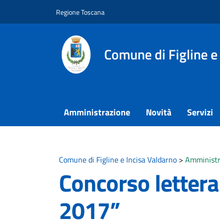
Vai ai contenuti
Vai al footer
Regione Toscana
Comune di Figline e
Amministrazione
Novità
Servizi
Comune di Figline e Incisa Valdarno
>
Amministr
Concorso lettera
2017”