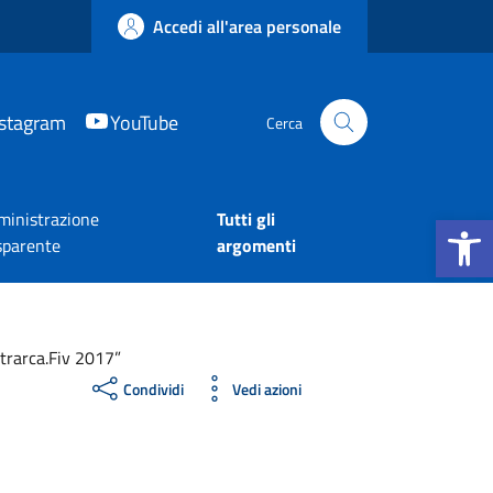
Accedi all'area personale
nstagram
YouTube
Cerca
Apri la b
inistrazione
Tutti gli
sparente
argomenti
etrarca.Fiv 2017”
Condividi
Vedi azioni