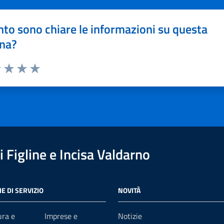
to sono chiare le informazioni su questa
na?
1 stelle su 5
uta 2 stelle su 5
Valuta 3 stelle su 5
Valuta 4 stelle su 5
Valuta 5 stelle su 5
 Figline e Incisa Valdarno
E DI SERVIZIO
NOVITÀ
ura e
Imprese e
Notizie